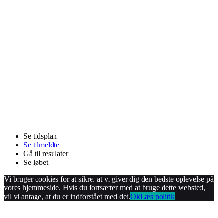
Se tidsplan
Se tilmeldte
Gå til resulater
Se løbet
Vi bruger cookies for at sikre, at vi giver dig den bedste oplevelse på
vores hjemmeside. Hvis du fortsætter med at bruge dette websted,
vil vi antage, at du er indforstået med det.
Ok
Læs politik