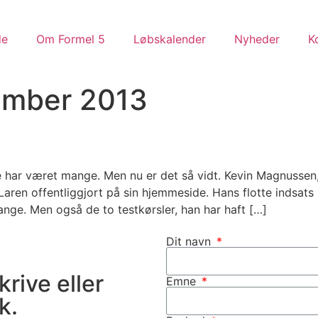
de
Om Formel 5
Løbskalender
Nyheder
K
ember 2013
e har været mange. Men nu er det så vidt. Kevin Magnussen, R
Laren offentliggjort på sin hjemmeside. Hans flotte indsats 
ange. Men også de to testkørsler, han har haft […]
Dit navn
krive eller
Emne
k.