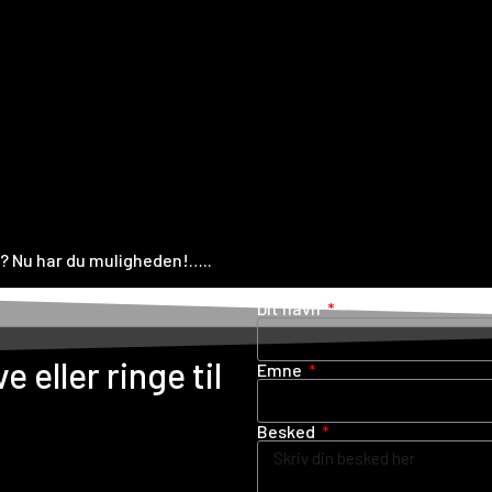
5? Nu har du muligheden!…..
Dit navn
e eller ringe til
Emne
Besked