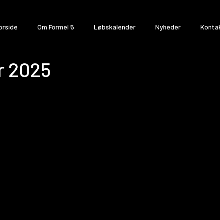
orside
Om Formel 5
Løbskalender
Nyheder
Konta
r 2025