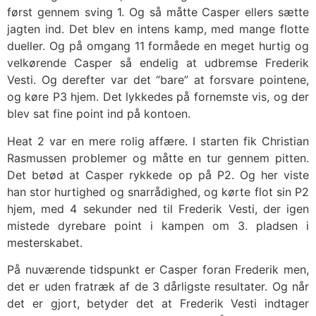
først gennem sving 1. Og så måtte Casper ellers sætte
jagten ind. Det blev en intens kamp, med mange flotte
dueller. Og på omgang 11 formåede en meget hurtig og
velkørende Casper så endelig at udbremse Frederik
Vesti. Og derefter var det “bare” at forsvare pointene,
og køre P3 hjem. Det lykkedes på fornemste vis, og der
blev sat fine point ind på kontoen.
Heat 2 var en mere rolig affære. I starten fik Christian
Rasmussen problemer og måtte en tur gennem pitten.
Det betød at Casper rykkede op på P2. Og her viste
han stor hurtighed og snarrådighed, og kørte flot sin P2
hjem, med 4 sekunder ned til Frederik Vesti, der igen
mistede dyrebare point i kampen om 3. pladsen i
mesterskabet.
På nuværende tidspunkt er Casper foran Frederik men,
det er uden fratræk af de 3 dårligste resultater. Og når
det er gjort, betyder det at Frederik Vesti indtager