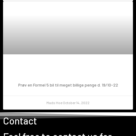
Nu har du muligheden for at prøve en Formel!🤩
Prøv en Formel 5 bil til meget billige penge d. 19/10-22
Mads Hoe
October 14, 2022
Contact