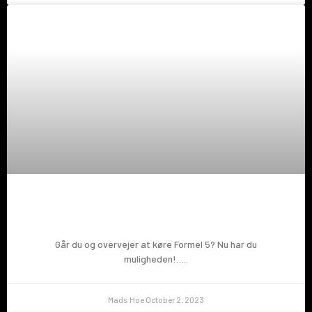
Prøv en Formel 5!
Går du og overvejer at køre Formel 5? Nu har du
muligheden!…..
Mads Hoe
October 2, 2023