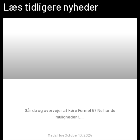
Læs tidligere nyheder
Prøv en Formel 5!
Går du og overvejer at køre Formel 5? Nu har du
muligheden!…..
Mads Hoe
October 13, 2024