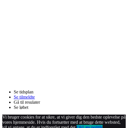
Se tidsplan
Se tilmeldte
Gå til resulater
Se løbet
Vi bruger cookies for at sikre, at vi giver dig den bedste oplevelse på
vores hjemmeside. Hvis du fortsætter med at bruge dette websted,
vil vi antage, at du er indforstået med det.
Ok
Læs politik