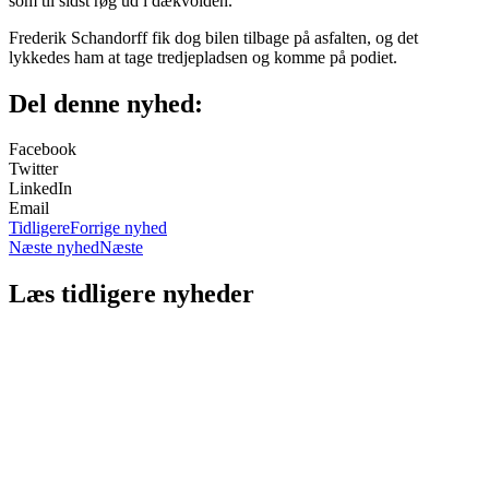
som til sidst røg ud i dækvolden.”
Frederik Schandorff fik dog bilen tilbage på asfalten, og det
lykkedes ham at tage tredjepladsen og komme på podiet.
Del denne nyhed:
Facebook
Twitter
LinkedIn
Email
Tidligere
Forrige nyhed
Næste nyhed
Næste
Læs tidligere nyheder