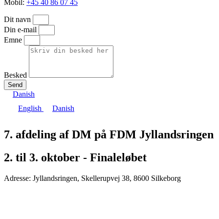
Mobil:
+45 40 86 07 45
Dit navn
Din e-mail
Emne
Besked
Send
Danish
English
Danish
7. afdeling af DM på FDM Jyllandsringen
2. til 3. oktober - Finaleløbet
Adresse: Jyllandsringen, Skellerupvej 38, 8600 Silkeborg