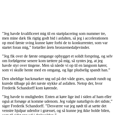
”Jeg havde kvalificeret mig til en startplacering som nummer tre,
men mine dæk fik rigtig godt bid i asfalten, så jeg i accelerationen
op mod første sving kunne køre forbi de to konkurrenter, som var
startet foran mig,” fortæller årets bronzemedaljevinder.
”Jeg fik over de første omgange opbygget et solidt forspring, og selv
om forfølgerne senere kom tættere på mig, så syntes jeg, at jeg
havde styr over tingene. Men så nåede vi op til en langsom kører,
som vi skulle hente med en omgang, og lige pludselig spandt han.”
Den uheldige backmarker røg ud på det våde græs, spandt rundt og
kurede tilbage på det næste stykke af asfalten. Netop der, hvor
Frederik Schandorff kom kørende.
”Jeg havde to muligheder. Enten at køre lige ind i siden af ham eller
også at forsøge at komme udenom. Jeg valgte naturligvis det sidste,”
siger Frederik Schandorff. ”Desværre var jeg nødt til at sætte det
venstre hjulpar udenfor i græsset, og så kunne jeg ikke holde bilen,