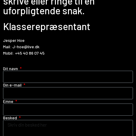
skrive eller ringe til en
uforpligtende snak.
Klasserepræsentant
Jesper Hoe
Mail:
J-hoe@live.dk
Mobil:
+45 40 86 07 45
Dit navn
Din e-mail
Emne
Besked