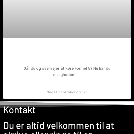
Prøv en Formel 5!
Går du og overvejer at køre Formel 5? Nu har du
muligheden!…..
Mads Hoe
oktober 2, 2023
Kontakt
Du er altid velkommen til at