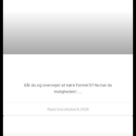
Prøv en Formel 5!
Går du og overvejer at køre Formel 5? Nu har du
muligheden!…..
Mads Hoe
oktober 9, 2025