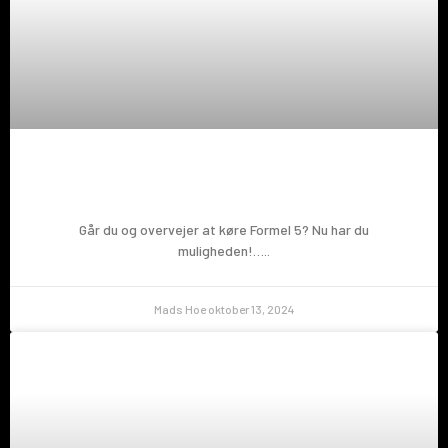
Prøv en Formel 5!
Går du og overvejer at køre Formel 5? Nu har du
muligheden!…..
Mads Hoe
oktober 13, 2024