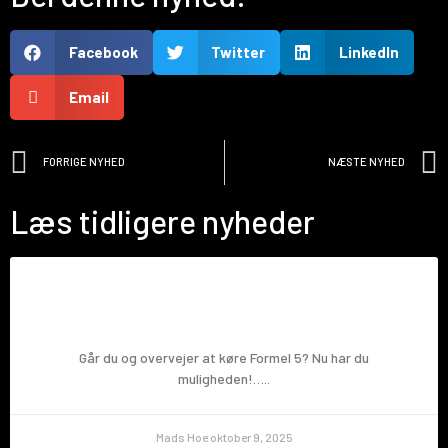
Facebook
Twitter
LinkedIn
Email
FORRIGE NYHED
NÆSTE NYHED
Læs tidligere nyheder
Prøv en Formel 5!
Går du og overvejer at køre Formel 5? Nu har du
muligheden!…..
Mads Hoe
oktober 9, 2025