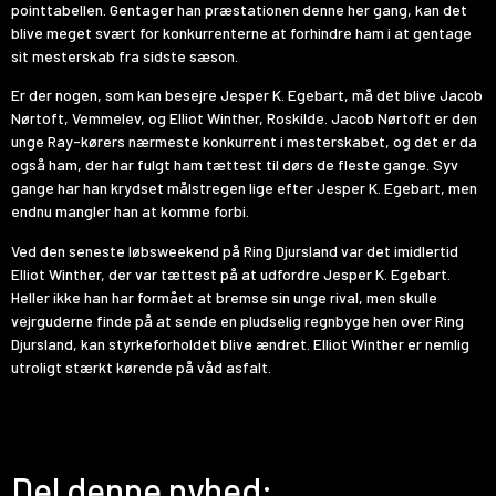
pointtabellen. Gentager han præstationen denne her gang, kan det
blive meget svært for konkurrenterne at forhindre ham i at gentage
sit mesterskab fra sidste sæson.
Er der nogen, som kan besejre Jesper K. Egebart, må det blive Jacob
Nørtoft, Vemmelev, og Elliot Winther, Roskilde. Jacob Nørtoft er den
unge Ray-kørers nærmeste konkurrent i mesterskabet, og det er da
også ham, der har fulgt ham tættest til dørs de fleste gange. Syv
gange har han krydset målstregen lige efter Jesper K. Egebart, men
endnu mangler han at komme forbi.
Ved den seneste løbsweekend på Ring Djursland var det imidlertid
Elliot Winther, der var tættest på at udfordre Jesper K. Egebart.
Heller ikke han har formået at bremse sin unge rival, men skulle
vejrguderne finde på at sende en pludselig regnbyge hen over Ring
Djursland, kan styrkeforholdet blive ændret. Elliot Winther er nemlig
utroligt stærkt kørende på våd asfalt.
Del denne nyhed: