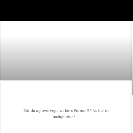
Prøv en Formel 5!
Går du og overvejer at køre Formel 5? Nu har du
muligheden!…..