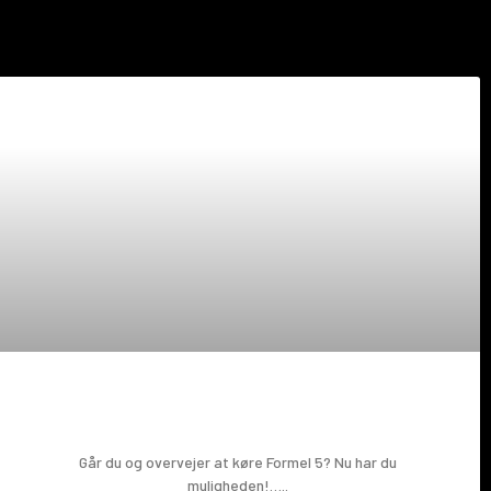
Prøv en Formel 5!
Går du og overvejer at køre Formel 5? Nu har du
muligheden!…..