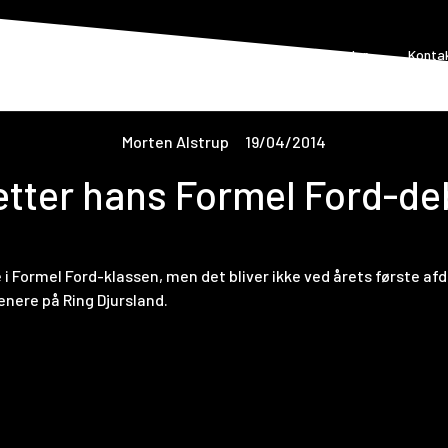
orside
Om Formel 5
Løbskalender
Nyheder
Konta
Morten Alstrup
19/04/2014
tter hans Formel Ford-de
 i Formel Ford-klassen, men det bliver ikke ved årets første a
senere på Ring Djursland.