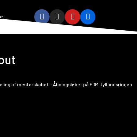
kt
but
fdeling af mesterskabet – Åbningsløbet på FDM Jyllandsringen