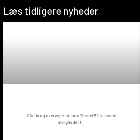
Læs tidligere nyheder
Prøv en Formel 5!
Går du og overvejer at køre Formel 5? Nu har du
muligheden!…..