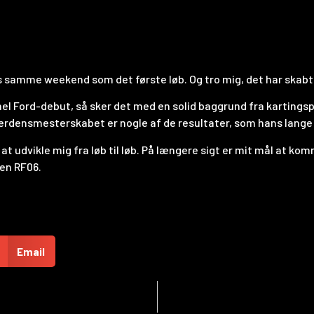
s samme weekend som det første løb. Og tro mig, det har skabt f
el Ford-debut, så sker det med en solid baggrund fra kartingsp
erdensmesterskabet er nogle af de resultater, som hans lange
 at udvikle mig fra løb til løb. På længere sigt er mit mål at k
men RF06.
Email