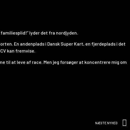
amiliesplid!” lyder det fra nordjyden.
orten. En andenplads i Dansk Super Kart, en fjerdeplads i det
 CV kan fremvise.
omme til at leve af race. Men jeg forsøger at koncentrere mig om
NÆSTE NYHED