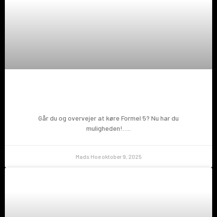
Prøv en Formel 5!
Går du og overvejer at køre Formel 5? Nu har du
muligheden!…..
Mads Hoe
oktober 9, 2025