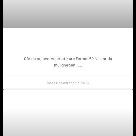
Prøv en Formel 5!
Går du og overvejer at køre Formel 5? Nu har du
muligheden!…..
Mads Hoe
oktober 13, 2024