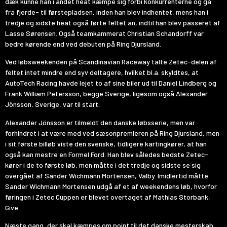
dæk kunne han i andet heat kæmpe sig forbi konkurrenterne og gå
fra fjerde- til førstepladsen, inden han blev indhentet, mens han i
tredje og sidste heat også førte feltet an, indtil han blev passeret af
Lasse Sørensen. Også teamkammerat Christian Schandorff var
bedre kørende end ved debuten på Ring Djursland.
Ved løbsweekenden på Scandinavian Raceway talte Zetec-delen af
feltet intet mindre end syv deltagere, hvilket bl.a. skyldtes, at
AutoTech Racing havde lejet to af sine biler ud til Daniel Lindberg og
Frank William Petersson, begge Sverige, ligesom også Alexander
Jönsson, Sverige, var til start.
Alexander Jönsson er tilmeldt den danske løbsserie, men var
forhindret i at være med ved sæsonpremieren på Ring Djursland, men
i sit første billøb viste den svenske, tidligere kartingkører, at han
også kan mestre en Formel Ford. Han blev således bedste Zetec-
kører i de to første løb, men måtte i det tredje og sidste se sig
overgået af Sander Wichmann Mortensen, Valby. Imidlertid måtte
Sander Wichmann Mortensen udgå af et af weekendens løb, hvorfor
føringen i Zetec Cuppen er blevet overtaget af Mathias Storbank,
Give.
Næste gang, der skal kæmpes om point til det danske mesterskab