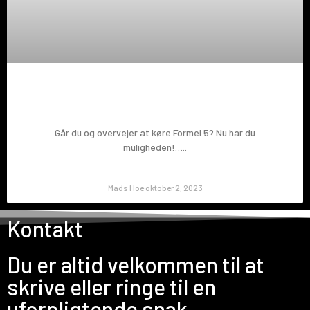
Prøv en Formel 5!
Går du og overvejer at køre Formel 5? Nu har du
muligheden!…..
Mads Hoe
oktober 2, 2023
Kontakt
Du er altid velkommen til at
skrive eller ringe til en
uforpligtende snak.