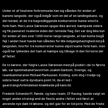
Under et af heatene forbremsede han sig således for enden af
banens langside, der også indgår som en del af en landingsbane, og
det betød, at de tre bagvedliggende konkurrenter kunne smutte
forbi ham. Men Lasse Sørensen opgav ikke ævred, kæmpede videre
og fik passeret rivalerne inden det ternede flag. Det var dog ikke kun
for enden af den over 1.000 meter lange langside, at han kunne begå
fejl. I andet heat havde han således for lille indgangshastighed ind på
langsiden, hvorfor tre konkurrenter kunne slipstreame forbi ham, men
også her lykkedes det ham at kæmpe sig tilbage til den forreste del
af feltet.
De to kørere, der fulgte Lasse Sørensen med på podiet i de to første
løb, var hjemmebanefavoritten Joakim Darbom, Sverige, og
teamkammeraten Michael Markussen, Kolding, som dog i tredje og
sidste heat satte dyrebare point til, da et led i
gearstangsforbindelsen knækkede på hans bil.
Frederik Schandorff, Rønde, og hans team, CF Racing, havde valgt en
noget anden strategi end de fleste andre i feltet ved først at
anvende nye dæk til løbene, og det gav for en tid pote. Med de friske