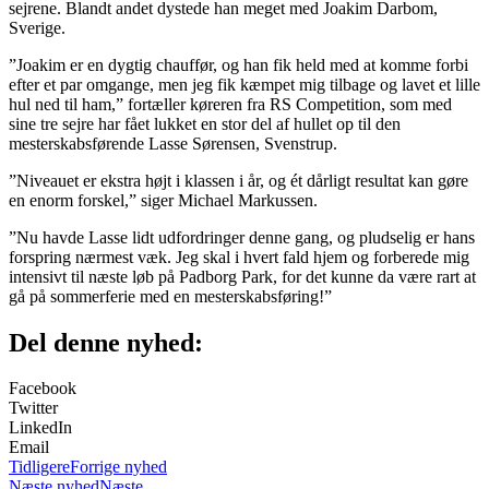
sejrene. Blandt andet dystede han meget med Joakim Darbom,
Sverige.
”Joakim er en dygtig chauffør, og han fik held med at komme forbi
efter et par omgange, men jeg fik kæmpet mig tilbage og lavet et lille
hul ned til ham,” fortæller køreren fra RS Competition, som med
sine tre sejre har fået lukket en stor del af hullet op til den
mesterskabsførende Lasse Sørensen, Svenstrup.
”Niveauet er ekstra højt i klassen i år, og ét dårligt resultat kan gøre
en enorm forskel,” siger Michael Markussen.
”Nu havde Lasse lidt udfordringer denne gang, og pludselig er hans
forspring nærmest væk. Jeg skal i hvert fald hjem og forberede mig
intensivt til næste løb på Padborg Park, for det kunne da være rart at
gå på sommerferie med en mesterskabsføring!”
Del denne nyhed:
Facebook
Twitter
LinkedIn
Email
Tidligere
Forrige nyhed
Næste nyhed
Næste