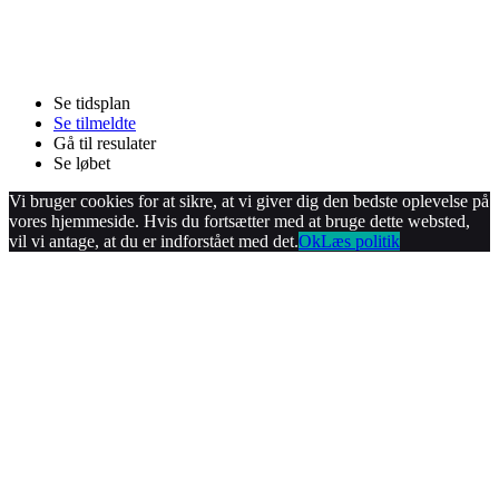
Se tidsplan
Se tilmeldte
Gå til resulater
Se løbet
Vi bruger cookies for at sikre, at vi giver dig den bedste oplevelse på
vores hjemmeside. Hvis du fortsætter med at bruge dette websted,
vil vi antage, at du er indforstået med det.
Ok
Læs politik