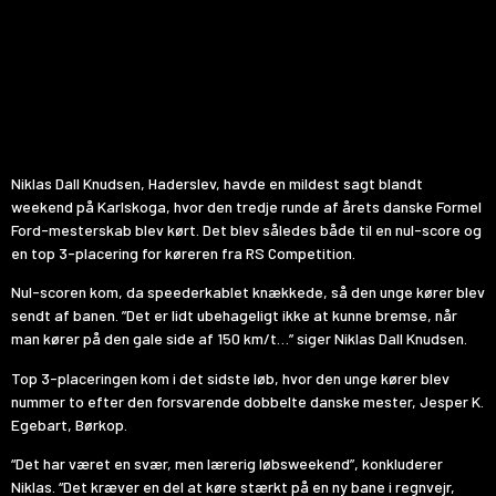
Niklas Dall Knudsen, Haderslev, havde en mildest sagt blandt
weekend på Karlskoga, hvor den tredje runde af årets danske Formel
Ford-mesterskab blev kørt. Det blev således både til en nul-score og
en top 3-placering for køreren fra RS Competition.
Nul-scoren kom, da speederkablet knækkede, så den unge kører blev
sendt af banen. ”Det er lidt ubehageligt ikke at kunne bremse, når
man kører på den gale side af 150 km/t…” siger Niklas Dall Knudsen.
Top 3-placeringen kom i det sidste løb, hvor den unge kører blev
nummer to efter den forsvarende dobbelte danske mester, Jesper K.
Egebart, Børkop.
“Det har været en svær, men lærerig løbsweekend”, konkluderer
Niklas. “Det kræver en del at køre stærkt på en ny bane i regnvejr,