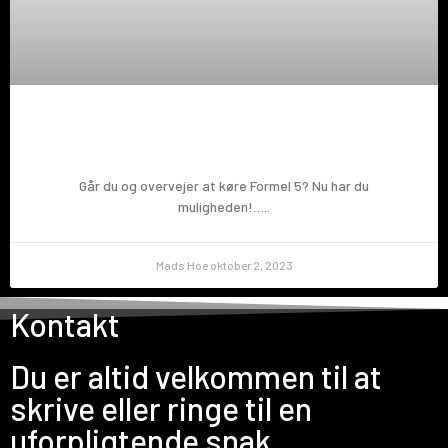
Prøv en Formel 5!
Går du og overvejer at køre Formel 5? Nu har du
muligheden!…..
Mads Hoe
oktober 2, 2023
Kontakt
Du er altid velkommen til at
skrive eller ringe til en
uforpligtende snak.