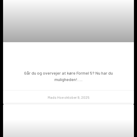
Prøv en Formel 5!
Går du og overvejer at køre Formel 5? Nu har du
muligheden!…..
Mads Hoe
oktober 9, 2025