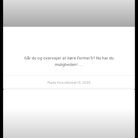
Prøv en Formel 5!
Går du og overvejer at køre Formel 5? Nu har du
muligheden!…..
Mads Hoe
oktober 13, 2024