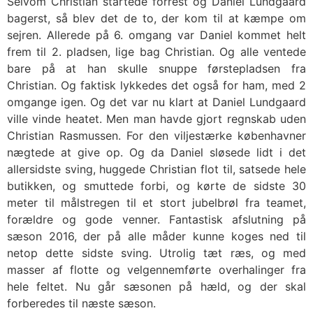
Selvom Christian startede forrest og Daniel Lundgaard
bagerst, så blev det de to, der kom til at kæmpe om
sejren. Allerede på 6. omgang var Daniel kommet helt
frem til 2. pladsen, lige bag Christian. Og alle ventede
bare på at han skulle snuppe førstepladsen fra
Christian. Og faktisk lykkedes det også for ham, med 2
omgange igen. Og det var nu klart at Daniel Lundgaard
ville vinde heatet. Men man havde gjort regnskab uden
Christian Rasmussen. For den viljestærke københavner
nægtede at give op. Og da Daniel sløsede lidt i det
allersidste sving, huggede Christian flot til, satsede hele
butikken, og smuttede forbi, og kørte de sidste 30
meter til målstregen til et stort jubelbrøl fra teamet,
forældre og gode venner. Fantastisk afslutning på
sæson 2016, der på alle måder kunne koges ned til
netop dette sidste sving. Utrolig tæt ræs, og med
masser af flotte og velgennemførte overhalinger fra
hele feltet. Nu går sæsonen på hæld, og der skal
forberedes til næste sæson.