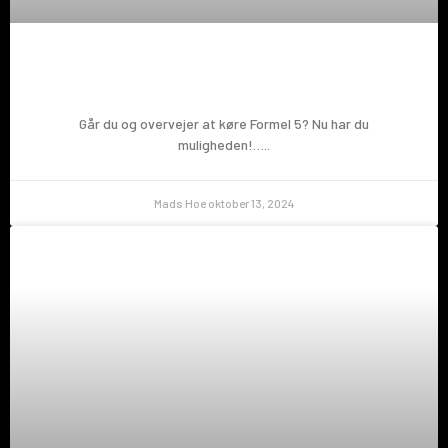
Prøv en Formel 5!
Går du og overvejer at køre Formel 5? Nu har du
muligheden!…..
Mads Hoe
oktober 13, 2024