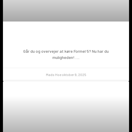
Prøv en Formel 5!
Går du og overvejer at køre Formel 5? Nu har du
muligheden!…..
Mads Hoe
oktober 9, 2025