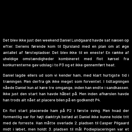
Det blev ikke just den weekend Daniel Lundgaard havde sat næsen op
efter. Seriens førende kom til Djursland med en plan om at øge
antallet af førstepladser. Det blev ikke til en eneste! En række af
uheldige omstændigheder kombineret med flot kørsel fra
konkurrenterne gav udslag i to P3 og et ikke gennemført heat.
Daniel lagde ellers ud som vi kender ham, med klart hurtigste tid i
træningen. Men derfra gik ikke meget som forventet. I tidtagningen
nåede Daniel kun at køre tre omgange, inden han endte i sandkassen.
Ikke just den start han havde håbet på. Men inden afkørslen havde
han trods alt nået at placere bilen på en godkendt P4.
En flot start placerede ham på P2 i første sving. Men hvad der
formentlig var for højt dæktryk betød at Daniel ikke kunne holde trit
med de forreste. Han måtte overlade 2. pladsen til Casper Pilgaard
midt i løbet, men holdt 3. pladsen til mål. Podieplaceringen var et