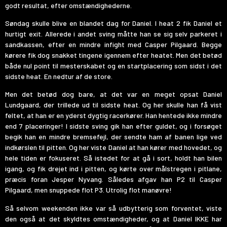
godt resultat, efter omstændighederne.
Søndag skulle blive en blandet dag for Daniel. I heat 2 fik Daniel et
hurtigt exit. Allerede i andet sving måtte han se sig selv parkeret i
sandkassen, efter en mindre infight med Casper Pilgaard. Begge
kørere fik dog snakket tingene igennem efter heatet. Men det betød
både nul point til mesterskabet og en startplacering som sidst i det
sidste heat. En nedtur af de store.
Men det betød dog bare, at det var en meget opsat Daniel
Lundgaard, der trillede ud til sidste heat. Og her skulle han få vist
feltet, at han er en yderst dygtig racerkører. Han hentede ikke mindre
end 7 placeringer! I sidste sving gik han efter guldet, og i forsøget
begik han en mindre bremsefejl, der sendte ham af banen lige ved
indkørslen til pitten. Og her viste Daniel at han kører med hovedet, og
hele tiden er fokuseret. Så istedet for at gå i sort, holdt han bilen
igang, og fik drejet ind i pitten, og kørte over målstregen i pitlane,
præcis foran Jesper Nyvang. Således afgav han P2 til Casper
Pilgaard, men snuppede flot P3. Utrolig flot manøvre!
Så selvom weekenden ikke var så udbytterig som forventet, viste
den også at det skyldtes omstændigheder, og at Daniel IKKE har