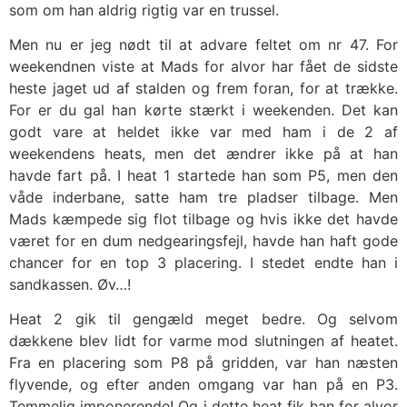
som om han aldrig rigtig var en trussel.
Men nu er jeg nødt til at advare feltet om nr 47. For
weekendnen viste at Mads for alvor har fået de sidste
heste jaget ud af stalden og frem foran, for at trække.
For er du gal han kørte stærkt i weekenden. Det kan
godt vare at heldet ikke var med ham i de 2 af
weekendens heats, men det ændrer ikke på at han
havde fart på. I heat 1 startede han som P5, men den
våde inderbane, satte ham tre pladser tilbage. Men
Mads kæmpede sig flot tilbage og hvis ikke det havde
været for en dum nedgearingsfejl, havde han haft gode
chancer for en top 3 placering. I stedet endte han i
sandkassen. Øv…!
Heat 2 gik til gengæld meget bedre. Og selvom
dækkene blev lidt for varme mod slutningen af heatet.
Fra en placering som P8 på gridden, var han næsten
flyvende, og efter anden omgang var han på en P3.
Temmelig imponerende! Og i dette heat fik han for alvor