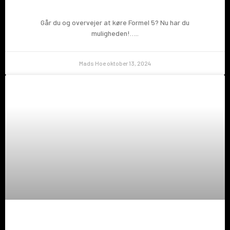
Går du og overvejer at køre Formel 5? Nu har du
muligheden!…..
Mads Hoe
oktober 13, 2024
Prøv en Formel 5!