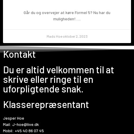
Går du og overvejer at køre Formel 5? Nu har du
muligheden!…..
Mads Hoe
oktober 2, 2023
Kontakt
Du er altid velkommen til at
skrive eller ringe til en
uforpligtende snak.
Klasserepræsentant
Jesper Hoe
Mail:
J-hoe@live.dk
Mobil:
+45 40 86 07 45