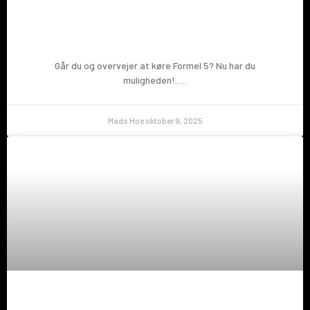
Prøv en Formel 5!
Går du og overvejer at køre Formel 5? Nu har du
muligheden!…..
Mads Hoe
oktober 9, 2025
Prøv en Formel 5!