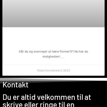
Prøv en Formel 5!
Går du og overvejer at køre Formel 5? Nu har du
muligheden!…..
Mads Hoe
oktober 2, 2023
Kontakt
Du er altid velkommen til at
skrive eller ringe til en