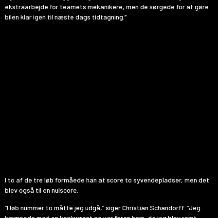
ekstraarbejde for teamets mekanikere, men de sørgede for at gøre
bilen klar igen til næste dags tidtagning.”
I to af de tre løb formåede han at score to syvendepladser, men det
blev også til en nulscore.
”I løb nummer to måtte jeg udgå,” siger Christian Schandorff. ”Jeg
kæmpede med en konkurrent og var foran ham, da jeg blev ramt