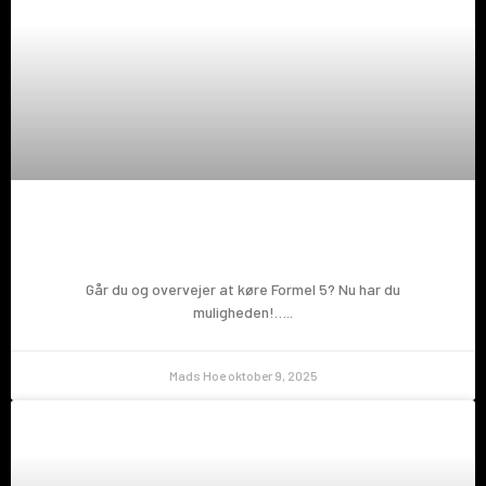
Prøv en Formel 5!
Går du og overvejer at køre Formel 5? Nu har du
muligheden!…..
Mads Hoe
oktober 9, 2025