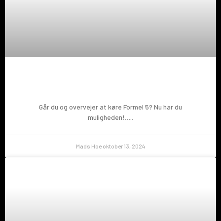
Prøv en Formel 5!
Går du og overvejer at køre Formel 5? Nu har du
muligheden!…..
Mads Hoe
oktober 13, 2024