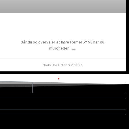
Prøv en Formel 5!
Går du og overvejer at køre Formel 5? Nu har du
muligheden!…..
Mads Hoe
October 2, 2023
Your e-mail