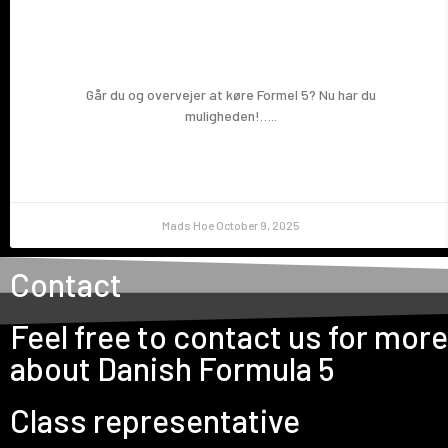
Prøv en Formel 5!
Går du og overvejer at køre Formel 5? Nu har du
muligheden!…..
Mads Hoe
October 9, 2025
Contact
Feel free to contact us for mor
about Danish Formula 5
Class representative