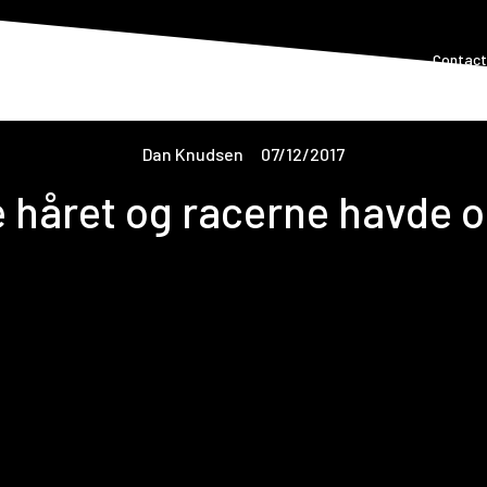
Frontpage
About Formula 5
Races
News
Contact
Dan Knudsen
07/12/2017
 håret og racerne havde og