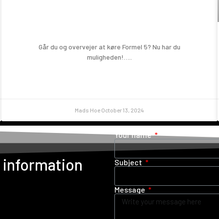
Prøv en Formel 5!
Går du og overvejer at køre Formel 5? Nu har du
muligheden!…..
Mads Hoe
October 13, 2024
Your name
e information
Subject
Message