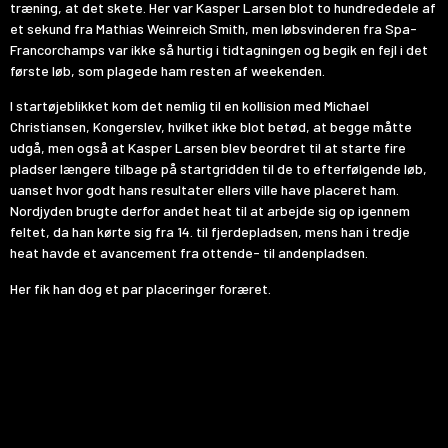
træning, at det skete. Her var Kasper Larsen blot to hundrededele af
et sekund fra Mathias Weinreich Smith, men løbsvinderen fra Spa-
Francorchamps var ikke så hurtig i tidtagningen og begik en fejl i det
første løb, som plagede ham resten af weekenden.
I startøjeblikket kom det nemlig til en kollision med Michael
Christiansen, Kongerslev, hvilket ikke blot betød, at begge måtte
udgå, men også at Kasper Larsen blev beordret til at starte fire
pladser længere tilbage på startgridden til de to efterfølgende løb,
uanset hvor godt hans resultater ellers ville have placeret ham.
Nordjyden brugte derfor andet heat til at arbejde sig op igennem
feltet, da han kørte sig fra 14. til fjerdepladsen, mens han i tredje
heat havde et avancement fra ottende- til andenpladsen.
Her fik han dog et par placeringer foræret.