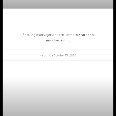
Prøv en Formel 5!
Går du og overvejer at køre Formel 5? Nu har du
muligheden!…..
Mads Hoe
October 13, 2024