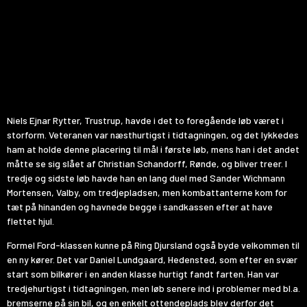
Niels Ejnar Rytter, Trustrup, havde i det to foregående løb været i
storform. Veteranen var næsthurtigst i tidtagningen, og det lykkedes
ham at holde denne placering til mål i første løb, mens han i det andet
måtte se sig slået af Christian Schandorff, Rønde, og bliver treer. I
tredje og sidste løb havde han en lang duel med Sander Wichmann
Mortensen, Valby, om tredjepladsen, men kombattanterne kom for
tæt på hinanden og havnede begge i sandkassen efter at have
flettet hjul.
Formel Ford-klassen kunne på Ring Djursland også byde velkommen til
en ny kører. Det var Daniel Lundgaard, Hedensted, som efter en svær
start som bilkører i en anden klasse hurtigt fandt farten. Han var
tredjehurtigst i tidtagningen, men løb senere ind i problemer med bl.a.
bremserne på sin bil, og en enkelt ottendeplads blev derfor det