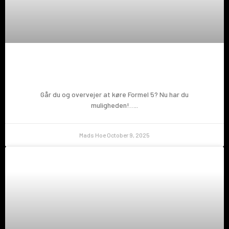
Prøv en Formel 5!
Går du og overvejer at køre Formel 5? Nu har du
muligheden!…..
Mads Hoe
October 9, 2025