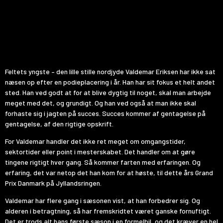
Feltets yngste – den lille stille nordjyde Valdemar Eriksen har ikke sat
næsen op efter en podieplacering i år. Han har sit fokus et helt andet
sted. Han ved godt at for at blive dygtig til noget, skal man arbejde
meget med det, og grundigt. Og han ved også at man ikke skal
forhaste sig i jagten på succes. Succes kommer af gentagelse på
gentagelse, af den rigtige opskrift.
For Valdemar handler det ikke ret meget om omgangstider,
sektortider eller point i mesterskabet. Det handler om at gøre
tingene rigtigt hver gang. Så kommer farten med erfaringen. Og
erfaring, det var netop det han kom for at høste, til dette års Grand
Prix Danmark på Jyllandsringen.
Valdemar har flere gang i sæsonen vist, at han forbedrer sig. Og
alderen i betragtning, så har fremskridtet været ganske fornuftigt.
Det er trods alt hans første sæson i en formelbil, og det kræver en hel