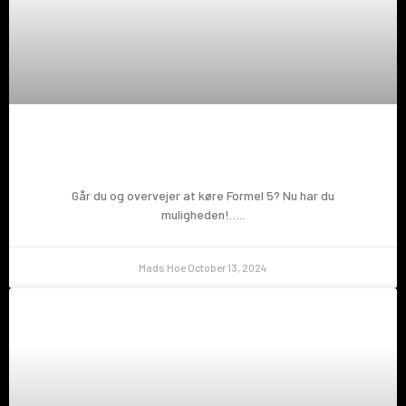
Prøv en Formel 5!
Går du og overvejer at køre Formel 5? Nu har du
muligheden!…..
Mads Hoe
October 13, 2024