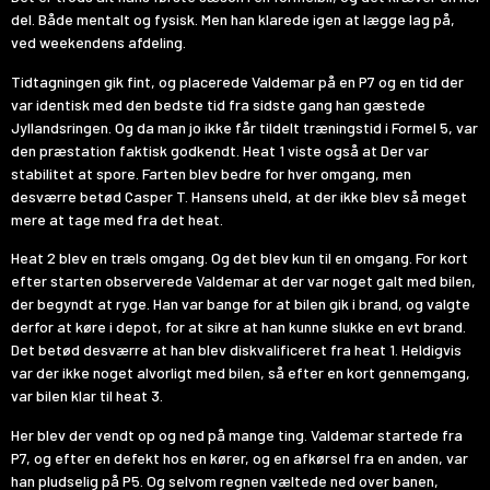
del. Både mentalt og fysisk. Men han klarede igen at lægge lag på,
ved weekendens afdeling.
Tidtagningen gik fint, og placerede Valdemar på en P7 og en tid der
var identisk med den bedste tid fra sidste gang han gæstede
Jyllandsringen. Og da man jo ikke får tildelt træningstid i Formel 5, var
den præstation faktisk godkendt. Heat 1 viste også at Der var
stabilitet at spore. Farten blev bedre for hver omgang, men
desværre betød Casper T. Hansens uheld, at der ikke blev så meget
mere at tage med fra det heat.
Heat 2 blev en træls omgang. Og det blev kun til en omgang. For kort
efter starten observerede Valdemar at der var noget galt med bilen,
der begyndt at ryge. Han var bange for at bilen gik i brand, og valgte
derfor at køre i depot, for at sikre at han kunne slukke en evt brand.
Det betød desværre at han blev diskvalificeret fra heat 1. Heldigvis
var der ikke noget alvorligt med bilen, så efter en kort gennemgang,
var bilen klar til heat 3.
Her blev der vendt op og ned på mange ting. Valdemar startede fra
P7, og efter en defekt hos en kører, og en afkørsel fra en anden, var
han pludselig på P5. Og selvom regnen væltede ned over banen,