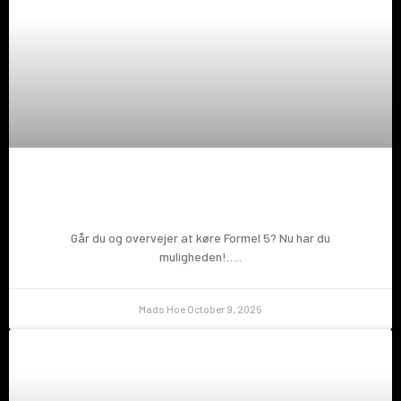
Prøv en Formel 5!
Går du og overvejer at køre Formel 5? Nu har du
muligheden!…..
Mads Hoe
October 9, 2025