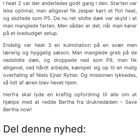
I heat 2 var der anderledes godt gang i den. Starten var
ikke optimal, men alligevel fik Jesper kørt et flot heat,
og sluttede som P5. De nu ret slidte dæk var skyld i at
man manglede farten. Men sådan er det, når man kører
på et lowbudget setup.
Endelig var heat 3 en kulmination på en svær men
lærerig og hyggelig sæson. Man manglede greb på de
nedslidte dæk, og droppede ned som P9, men fik
alligevel, ved hårdt arbejde, kæmpet sig op til en mulig
overhaling af Niels Ejnar Rytter. Og missionen lykkedes,
så lidt af æren blev hevet hjem.
Herfra skal lyde en kraftig opfordring til alle om at
hjælpe med at redde Bertha fra druknedøden – Save
Bertha now!
Del denne nyhed: