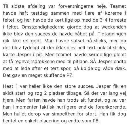
Til sidste afdeling var forventningerne høje. Teamet
havde haft testdag sammen med flere af kørerne i
feltet, og her havde de kørt lige op med de 3-4 forreste
i feltet. Omstændighederne gjorde dog at weekenden
ikke blev den succes de havde håbet på. Tidtagningen
gik ikke ret godt. Man havde satset på slicks, men da
det blev tydeligt at der ikke blev helt tørt nok til slicks,
kørte Jesper i pit. Men teamet havde sørme lige glemt
at få regnvejrsdækkene med til pitlane. SÅ Jesper endte
med at lede efter et tørt spor, på kolde og våde dæk.
Det gav en meget skuffende P7.
Heat 1 var heller ikke den store succes. Jesper fik en
skidt start og røg 2 pladser tilbage. Så der var lang vej
hjem. Men farten havde han trods alt fundet, og nu var
han i momenter faktisk hurtigere end de forankørende.
Men hullet derop var simpelthen for stort. Han fik dog
hentet en enkelt placering og endte som P8.