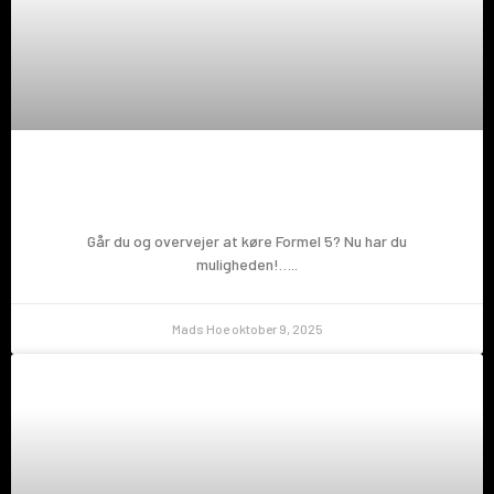
Prøv en Formel 5!
Går du og overvejer at køre Formel 5? Nu har du
muligheden!…..
Mads Hoe
oktober 9, 2025