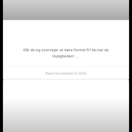
Prøv en Formel 5!
Går du og overvejer at køre Formel 5? Nu har du
muligheden!…..
Mads Hoe
oktober 13, 2024