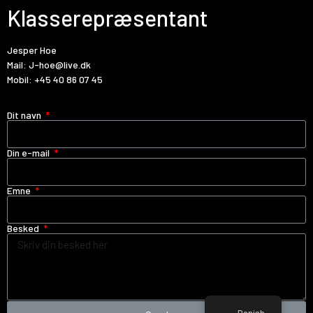
Klasserepræsentant
Jesper Hoe
Mail:
J-hoe@live.dk
Mobil:
+45 40 86 07 45
Dit navn
Din e-mail
Emne
Besked