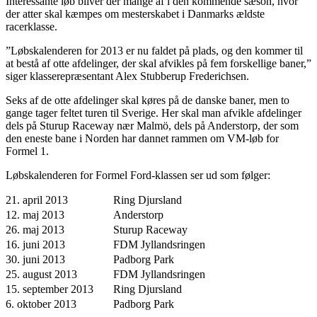
Interessante løb bliver der mange af i den kommende sæson, hvor
der atter skal kæmpes om mesterskabet i Danmarks ældste
racerklasse.
”Løbskalenderen for 2013 er nu faldet på plads, og den kommer til
at bestå af otte afdelinger, der skal afvikles på fem forskellige baner,”
siger klasserepræsentant Alex Stubberup Frederichsen.
Seks af de otte afdelinger skal køres på de danske baner, men to
gange tager feltet turen til Sverige. Her skal man afvikle afdelinger
dels på Sturup Raceway nær Malmö, dels på Anderstorp, der som
den eneste bane i Norden har dannet rammen om VM-løb for
Formel 1.
Løbskalenderen for Formel Ford-klassen ser ud som følger:
21. april 2013
Ring Djursland
12. maj 2013
Anderstorp
26. maj 2013
Sturup Raceway
16. juni 2013
FDM Jyllandsringen
30. juni 2013
Padborg Park
25. august 2013
FDM Jyllandsringen
15. september 2013
Ring Djursland
6. oktober 2013
Padborg Park