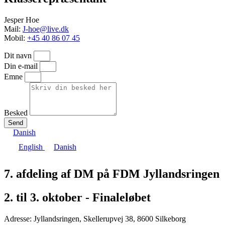
Jesper Hoe
Mail:
J-hoe@live.dk
Mobil:
+45 40 86 07 45
Dit navn
Din e-mail
Emne
Besked
Send
Danish
English
Danish
7. afdeling af DM på FDM Jyllandsringen
2. til 3. oktober - Finaleløbet
Adresse: Jyllandsringen, Skellerupvej 38, 8600 Silkeborg