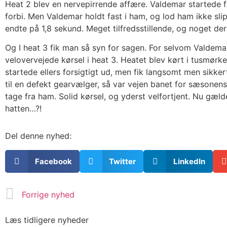
Heat 2 blev en nervepirrende affære. Valdemar startede fi
forbi. Men Valdemar holdt fast i ham, og lod ham ikke sli
endte på 1,8 sekund. Meget tilfredsstillende, og noget 
Og I heat 3 fik man så syn for sagen. For selvom Valdemar
velovervejede kørsel i heat 3. Heatet blev kørt i tusmørke
startede ellers forsigtigt ud, men fik langsomt men sikker
til en defekt gearvælger, så var vejen banet for sæsonens 
tage fra ham. Solid kørsel, og yderst velfortjent. Nu gæ
hatten…?!
Del denne nyhed:
Facebook
Twitter
LinkedIn
Forrige nyhed
Læs tidligere nyheder