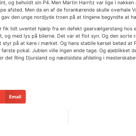
nt, og beholdt sin P4. Men Martin Harritz var lige i nakke
ppe afsted. Men da en af de forankørende skulle overhale Va
der gav den unge nordjyde troen på at tingene begyndte a
 fik lidt uventet hjælp fra en defekt gearvælgerstang hos e
t, og med lys på bilerne. Det var et flot syn. Og den sorte r
t styr på at køre i mørket. Og hans stabile kørsel betød at 
første pokal. Jublen ville ingen ende tage. Og øjeblikket de
lder det Ring Djursland og næstsidste afdeling i mestersk
Email