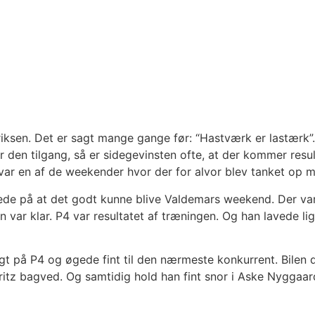
iksen. Det er sagt mange gange før: “Hastværk er lastærk”.
 den tilgang, så er sidegevinsten ofte, at der kommer resul
 var en af de weekender hvor der for alvor blev tanket op m
dede på at det godt kunne blive Valdemars weekend. Der var 
var klar. P4 var resultatet af træningen. Og han lavede lige
urtigt på P4 og øgede fint til den nærmeste konkurrent. Bilen
rritz bagved. Og samtidig hold han fint snor i Aske Nyggaa