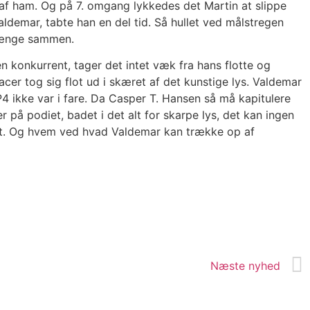
n af ham. Og på 7. omgang lykkedes det Martin at slippe
ldemar, tabte han en del tid. Så hullet ved målstregen
t hænge sammen.
n konkurrent, tager det intet væk fra hans flotte og
acer tog sig flot ud i skæret af det kunstige lys. Valdemar
P4 ikke var i fare. Da Casper T. Hansen så må kapitulere
r på podiet, badet i det alt for skarpe lys, det kan ingen
abet. Og hvem ved hvad Valdemar kan trække op af
Næste nyhed