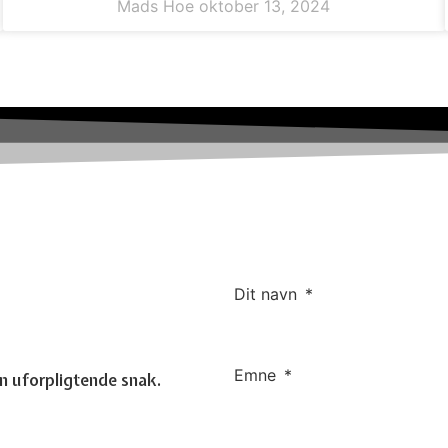
Mads Hoe
oktober 13, 2024
Dit navn
Emne
 en uforpligtende snak.