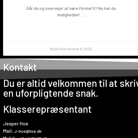
Går du og overvejer at køre Formel 5? Nu har du
muligheden!…..
Mads Hoe
oktober 9, 2025
Kontakt
Du er altid velkommen til at skriv
en uforpligtende snak.
Klasserepræsentant
Jesper Hoe
Mail:
J-hoe@live.dk