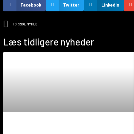
Facebook
Twitter
LinkedIn
FORRIGE NYHED
Læs tidligere nyheder
Prøv en Formel 5!