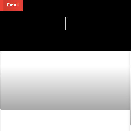
Email
Prøv en Formel 5!