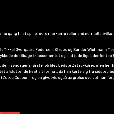
gang til at spille mere markante roller end normalt, hvilket 
et, Mikkel Overgaard Pedersen, Struer, og Sander Wichmann Mor
rykkede de tilbage i klassementet og sluttede lige udenfor top 6
der i søndagens første løb blev bedste Zetec-kører, men her fik
i det afsluttende heat sit format, da han kørte sig fra sidstep
i Zetec Cuppen – og en givetvis også ærgrelse over, at han før