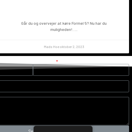
Prøv en Formel 5!
Går du og overvejer at køre Formel 5? Nu har du
muligheden!…..
Mads Hoe
oktober 2, 2023
Din e-mail
Send