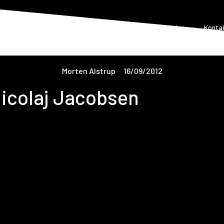
orside
Om Formel 5
Løbskalender
Nyheder
Konta
Morten Alstrup
16/09/2012
 Nicolaj Jacobsen