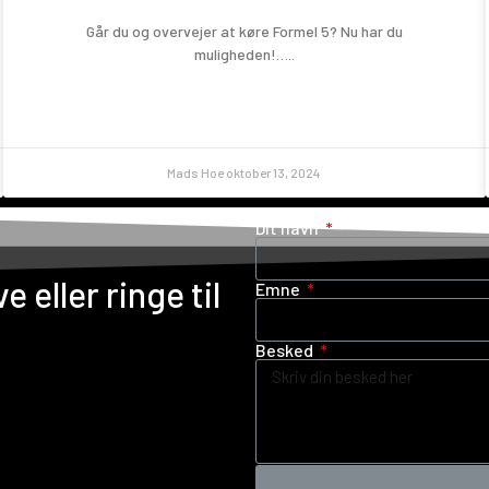
Går du og overvejer at køre Formel 5? Nu har du
muligheden!…..
Mads Hoe
oktober 13, 2024
Dit navn
e eller ringe til
Emne
Besked