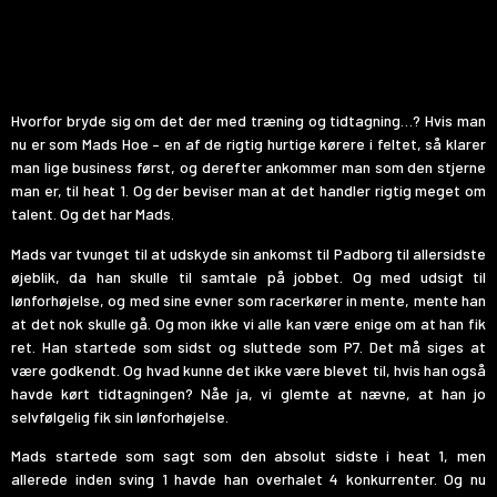
Hvorfor bryde sig om det der med træning og tidtagning…? Hvis man
nu er som Mads Hoe – en af de rigtig hurtige kørere i feltet, så klarer
man lige business først, og derefter ankommer man som den stjerne
man er, til heat 1. Og der beviser man at det handler rigtig meget om
talent. Og det har Mads.
Mads var tvunget til at udskyde sin ankomst til Padborg til allersidste
øjeblik, da han skulle til samtale på jobbet. Og med udsigt til
lønforhøjelse, og med sine evner som racerkører in mente, mente han
at det nok skulle gå. Og mon ikke vi alle kan være enige om at han fik
ret. Han startede som sidst og sluttede som P7. Det må siges at
være godkendt. Og hvad kunne det ikke være blevet til, hvis han også
havde kørt tidtagningen? Nåe ja, vi glemte at nævne, at han jo
selvfølgelig fik sin lønforhøjelse.
Mads startede som sagt som den absolut sidste i heat 1, men
allerede inden sving 1 havde han overhalet 4 konkurrenter. Og nu