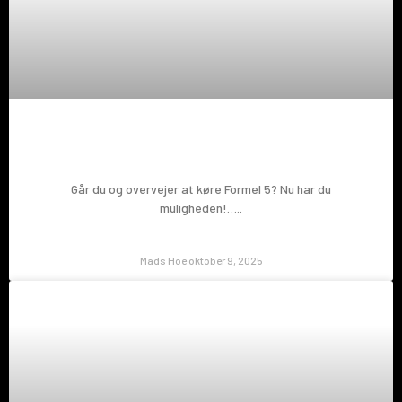
Prøv en Formel 5!
Går du og overvejer at køre Formel 5? Nu har du
muligheden!…..
Mads Hoe
oktober 9, 2025