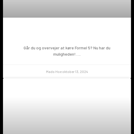
Prøv en Formel 5!
Går du og overvejer at køre Formel 5? Nu har du
muligheden!…..
Mads Hoe
oktober 13, 2024