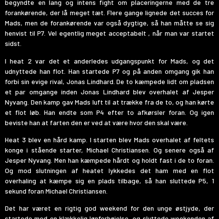
begyndte en lang og intens fight om placeringerne med de tre
forankørende, der lå meget tæt. Flere gange lignede det succes for
Mads, men de forankørende var også dygtige, så han måtte se sig
henvist til P7. Vel egentlig meget acceptabelt , når man var startet
sidst.
I heat 2 var det et anderledes udgangspunkt for Mads, og det
udnyttede han flot. Han startede P7 og på anden omgang gik han
forbi sin evige rival, Jonas Lindhard. De to kæmpede lidt om pladsen
et par omgange inden Jonas Lindhard blev overhalet af Jesper
Nyvang. Den kamp gav Mads luft til at trække fra de to, og han kørte
et flot løb. Han endte som P4 efter to afkørsler foran. Og igen
beviste han at farten den er ved at være hvor den skal være.
Heat 3 blev en hård kamp. I starten blev Mads overhalet af feltets
konge i stående starter, Michael Christiansen. Og senere også af
Jesper Nyvang. Men han kæmpede hårdt og holdt fast i de to foran.
Og mod slutningen af heatet lykkedes det ham med en flot
overhaling at kæmpe sig en plads tilbage, så han sluttede P5, 1
sekund foran Michael Christiansen.
Det har været en rigtig god weekend for den unge østjyde, der
startede med en klækkelig lønforhøjelse, og sluttede weekenden af