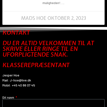
muligheden!…..
MADS HOE
OKTOBER 2, 2023
KONTAKT
DU ER ALTID VELKOMMEN TIL AT
SKRIVE ELLER RINGE TIL EN
UFORPLIGTENDE SNAK.
KLASSEREPRÆSENTANT
Jesper Hoe
Mail:
J-hoe@live.dk
Mobil:
+45 40 86 07 45
Dit navn