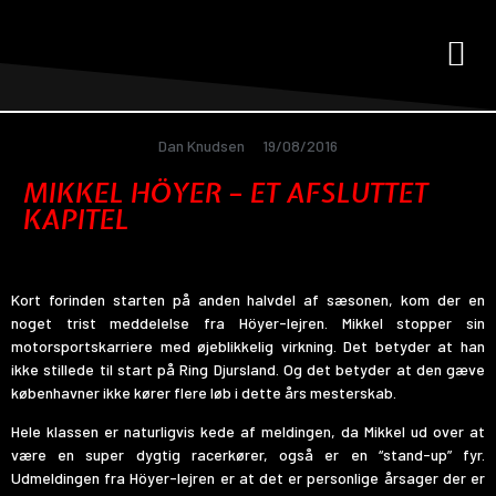
Dan Knudsen
19/08/2016
MIKKEL HÖYER – ET AFSLUTTET
KAPITEL
Kort forinden starten på anden halvdel af sæsonen, kom der en
noget trist meddelelse fra Höyer-lejren. Mikkel stopper sin
motorsportskarriere med øjeblikkelig virkning. Det betyder at han
ikke stillede til start på Ring Djursland. Og det betyder at den gæve
københavner ikke kører flere løb i dette års mesterskab.
Hele klassen er naturligvis kede af meldingen, da Mikkel ud over at
være en super dygtig racerkører, også er en “stand-up” fyr.
Udmeldingen fra Höyer-lejren er at det er personlige årsager der er