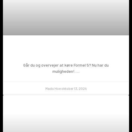
Prøv en Formel 5!
Går du og overvejer at køre Formel 5? Nu har du
muligheden!…..
Mads Hoe
oktober 13, 2024