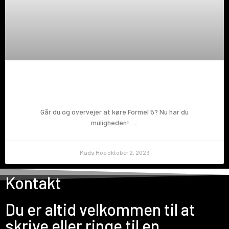
Prøv en Formel 5!
Går du og overvejer at køre Formel 5? Nu har du
muligheden!…..
Mads Hoe
oktober 2, 2023
Kontakt
Du er altid velkommen til at
skrive eller ringe til en