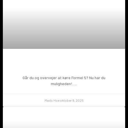
Prøv en Formel 5!
Går du og overvejer at køre Formel 5? Nu har du
muligheden!…..
Mads Hoe
oktober 9, 2025