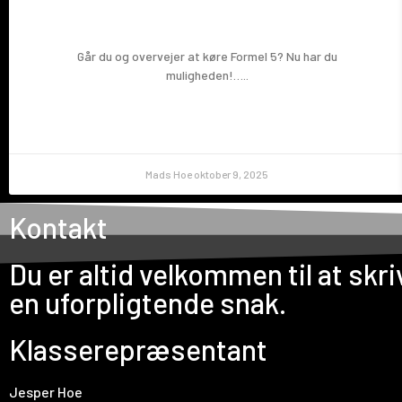
Prøv en Formel 5!
Går du og overvejer at køre Formel 5? Nu har du
muligheden!…..
Mads Hoe
oktober 9, 2025
Kontakt
Du er altid velkommen til at skriv
en uforpligtende snak.
Klasserepræsentant
Jesper Hoe