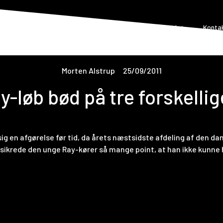
orside
Om Formel 5
Løbskalender
Nyheder
Konta
Morten Alstrup
25/09/2011
-løb bød på tre forskellig
sig en afgørelse før tid, da årets næstsidste afdeling af den 
b sikrede den unge Ray-kører så mange point, at han ikke kunne