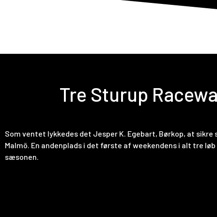
F
Tre Sturup Raceway
Som ventet lykkedes det Jesper K. Egebart, Børkop, at sikre 
Malmö. En andenplads i det første af weekendens i alt tre lø
sæsonen.