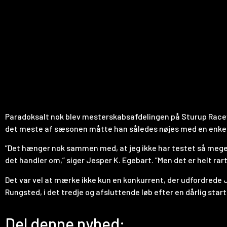
Paradoksalt nok blev mesterskabsafdelingen på Sturup Racew
det meste af sæsonen måtte han således nøjes med en enkelt
”Det hænger nok sammen med, at jeg ikke har testet så meget 
det handler om,” siger Jesper K. Egebart. ”Men det er helt rart
Det var vel at mærke ikke kun en konkurrent, der udfordrede J
Rungsted, i det tredje og afsluttende løb efter en dårlig st
Del denne nyhed: