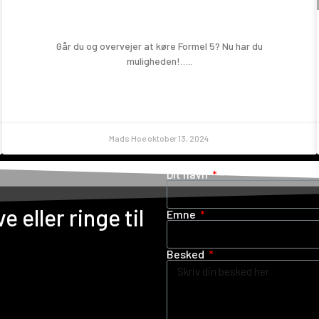
Prøv en Formel 5!
Går du og overvejer at køre Formel 5? Nu har du
muligheden!…..
Mads Hoe
oktober 13, 2024
Dit navn
e eller ringe til
Emne
Besked