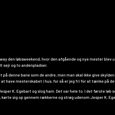
ay den løbsweekend, hvor den afgående og nye mester blev ud
 sejr og to andenpladser.
på denne bane som de andre, men man skal ikke give skylden på a
 at have mesterskabet i hus, for så er jeg fri for at tænke på de
esper K. Egebart og slog ham. Det var hele to. I det første løb
art, kørte sig op gennem rækkerne og strøg udenom Jesper K. Eg