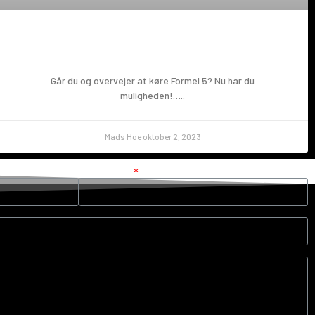
Prøv en Formel 5!
Går du og overvejer at køre Formel 5? Nu har du
muligheden!…..
Mads Hoe
oktober 2, 2023
Din e-mail