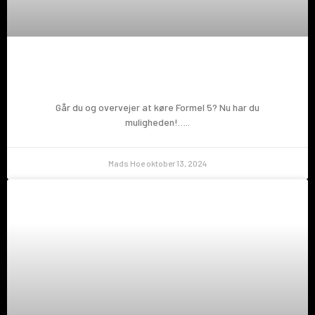
Prøv en Formel 5!
Går du og overvejer at køre Formel 5? Nu har du
muligheden!…..
Mads Hoe
oktober 13, 2024