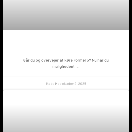
Prøv en Formel 5!
Går du og overvejer at køre Formel 5? Nu har du
muligheden!…..
Mads Hoe
oktober 9, 2025