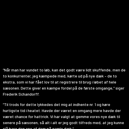
”Når man har vundet to løb, kan det godt være lidt skuffende, men de
to konkurrenter, jeg kæmpede med, kørte ud på nye dæk – de to
ekstra, som vi har fået lov til at registrere til brug i løbet af hele
sæsonen. Dette giver en kæmpe fordel på de første omgange,” siger
Frederik Schandorff.
”Til trods for dette lykkedes det mig at indhente nr. 1 og køre
hurtigste tid i heatet. Havde der været en omgang mere havde der
været chance for hattrick. Vi har valgt at gemme vores nye dæk til
senere på sæsonen, så alt i alt er jeg godt tilfreds med, at jeg kunne
slå bare den ene af dem på gamle dæk.”